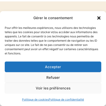
Mathilde Lisnard
Gérer le consentement
13 Boulevard Carnot 06400 Cannes
Pour offrir les meilleures expériences, nous utilisons des technologies
telles que les cookies pour stocker et/ou accéder aux informations des
appareils. Le fait de consentir à ces technologies nous permettra de
traiter des données telles que le comportement de navigation ou les ID
uniques sur ce site. Le fait de ne pas consentir ou de retirer son
consentement peut avoir un effet négatif sur certaines caractéristiques
COPYRIGHT 2025 © MATHILDE LISNARD. ALL RIGHTS RESERVED.
et fonctions.
DESIGNED BY
AZUR-INFORMATIQUE
Mentions légales
–
politique de confidentialite
Accepter
Refuser
Voir les préférences
Politique de cookies
Politique de confidentialité