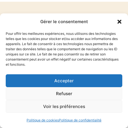
Mathilde Lisnard
Gérer le consentement
13 Boulevard Carnot 06400 Cannes
Pour offrir les meilleures expériences, nous utilisons des technologies
telles que les cookies pour stocker et/ou accéder aux informations des
appareils. Le fait de consentir à ces technologies nous permettra de
traiter des données telles que le comportement de navigation ou les ID
uniques sur ce site. Le fait de ne pas consentir ou de retirer son
consentement peut avoir un effet négatif sur certaines caractéristiques
COPYRIGHT 2025 © MATHILDE LISNARD. ALL RIGHTS RESERVED.
et fonctions.
DESIGNED BY
AZUR-INFORMATIQUE
Mentions légales
–
politique de confidentialite
Accepter
Refuser
Voir les préférences
Politique de cookies
Politique de confidentialité