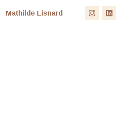
Our portfolio
Mathilde Lisnard
Home
Our portfolio