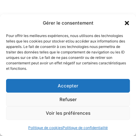
Gérer le consentement
Pour offrir les meilleures expériences, nous utilisons des technologies
Mathilde Lisnard
telles que les cookies pour stocker et/ou accéder aux informations des
appareils. Le fait de consentir à ces technologies nous permettra de
traiter des données telles que le comportement de navigation ou les ID
13 Boulevard Carnot 06400 Cannes
uniques sur ce site. Le fait de ne pas consentir ou de retirer son
consentement peut avoir un effet négatif sur certaines caractéristiques
et fonctions.
Accepter
COPYRIGHT 2025 © MATHILDE LISNARD. ALL RIGHTS RESERVED.
Refuser
DESIGNED BY
AZUR-INFORMATIQUE
Mentions légales
–
politique de confidentialite
Voir les préférences
Politique de cookies
Politique de confidentialité