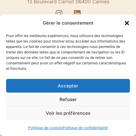
13 Boulevard Carnot 06400 Cannes
Gérer le consentement
Pour offrir les meilleures expériences, nous utilisons des technologies
COPYRIGHT 2025 © MATHILDE LISNARD. ALL RIGHTS RESERVED.
telles que les cookies pour stocker et/ou accéder aux informations des
DESIGNED BY
AZUR-INFORMATIQUE
appareils. Le fait de consentir à ces technologies nous permettra de
traiter des données telles que le comportement de navigation ou les ID
Mentions légales
–
politique de confidentialite
uniques sur ce site. Le fait de ne pas consentir ou de retirer son
consentement peut avoir un effet négatif sur certaines caractéristiques
et fonctions.
Accepter
Refuser
Voir les préférences
Politique de cookies
Politique de confidentialité