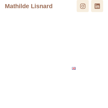
Mathilde Lisnard
À propos & Philosophie
Prestations & Galerie
Cuisine bien-être & alimentation vivante
Presse & Témoignages
Journal
Contact & Devis